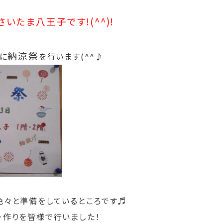
いたま八王子です!(^^)!
納涼祭
）に
を行います(^^♪
色々と準備をしているところです♬
ー作りを皆様で行いました！