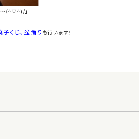
(^▽^)/」
菓子くじ、盆踊り
も行います！