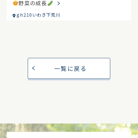
野菜の成長
gh210いわき下荒川
一覧に戻る