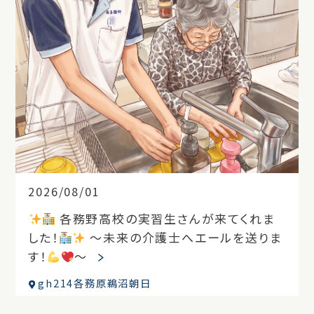
2026/08/01
各務野高校の実習生さんが来てくれま
した！
～未来の介護士へエールを送りま
す！
～
gh214各務原鵜沼朝日