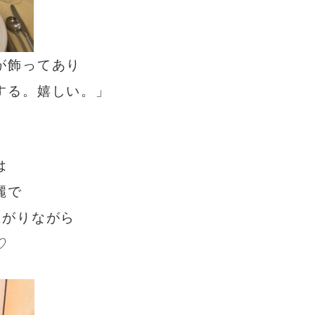
が飾ってあり
する。嬉しい。」
。
は
麗で
上がりながら
♡