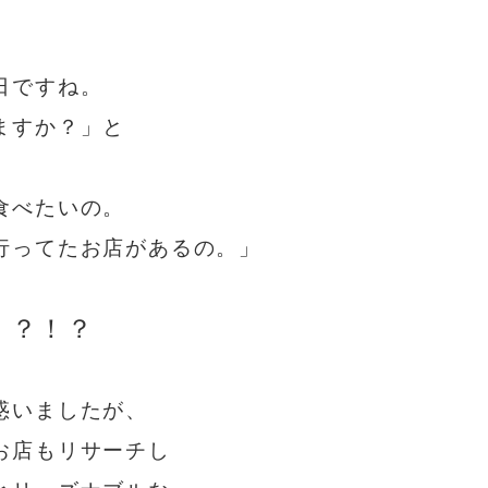
日ですね。
ますか？」と
食べたいの。
行ってたお店があるの。」
！？！？
惑いましたが、
お店もリサーチし