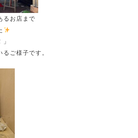
あるお店まで
た
！」
いるご様子です。