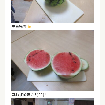
中も完璧
思わず歓声が!(^^)!