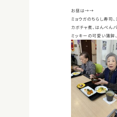
お昼は→→
ミョウガのちらし寿司、
カボチャ煮、はんぺんバ
ミッキーの可愛い蒲鉾