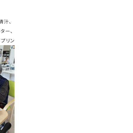
清汁、
ター、
、プリン