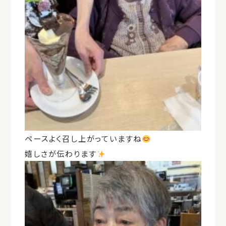
ペースよく召し上がっていますね
嬉しさが伝わります
️