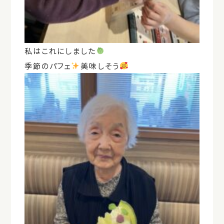
私はこれにしました
季節のパフェ
️
美味しそう