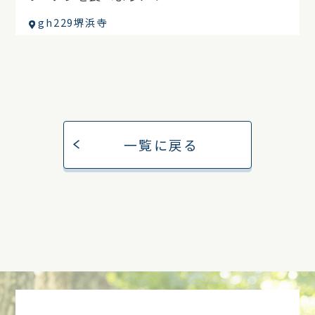
gh229堺浜寺
一覧に戻る