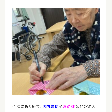
皆様に折り紙で、
お内裏様
や
お雛様
などの雛人