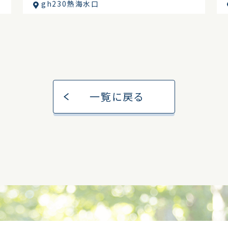
gh230熱海水口
一覧に戻る