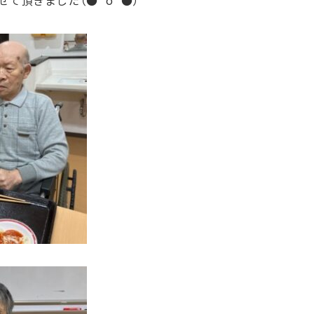
て頂きました（●＾o＾●）