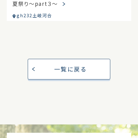
夏祭り～part３～
gh232土岐河合
一覧に戻る