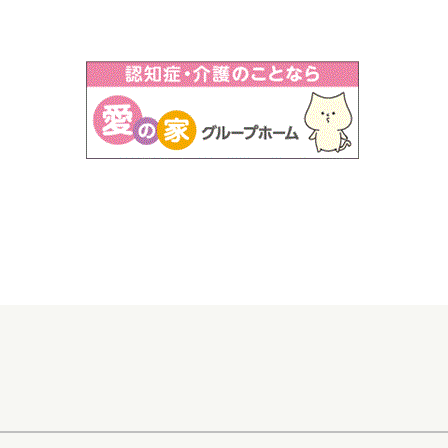
ム土岐河合 ＃土岐市 ＃認知症 ＃認知症対応型共同生
ム
＃グループホームの日常 ＃フォークダンス ＃ボランテ