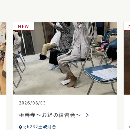
NEW
2026/08/03
極善寺～お経の練習会～
gh232土岐河合