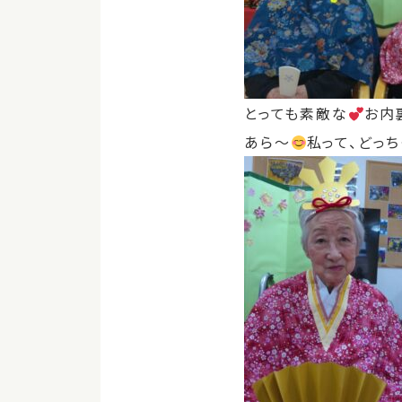
とっても素敵な
お内
あら～
私って、どっ