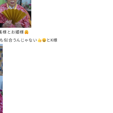
裏様とお姫様
ちも似合うんじゃない
とK様