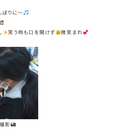
んぼりに～
し
笑う時も口を開けず
微笑まれ
撮影