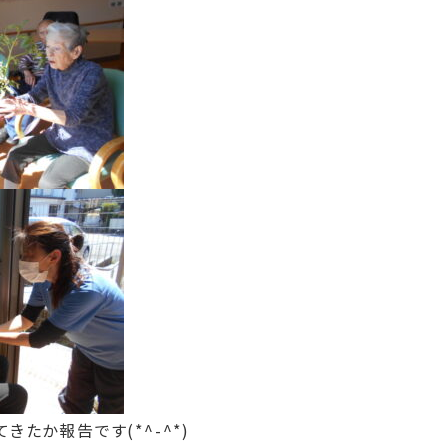
たか報告です(*^-^*)