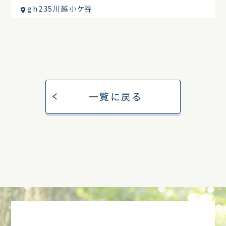
gh235川越小ケ谷
一覧に戻る