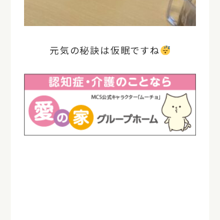
元気の秘訣は仮眠ですね
＃愛の家グループホーム可児広見/＃愛の
家グループホーム
＃可児市/＃グループホーム/＃認知症対
応型共同生活介護＃認知症/＃認知症ケ
ア/＃高齢者施設/＃介護施設
＃グループホームの日常/＃うたた寝/＃