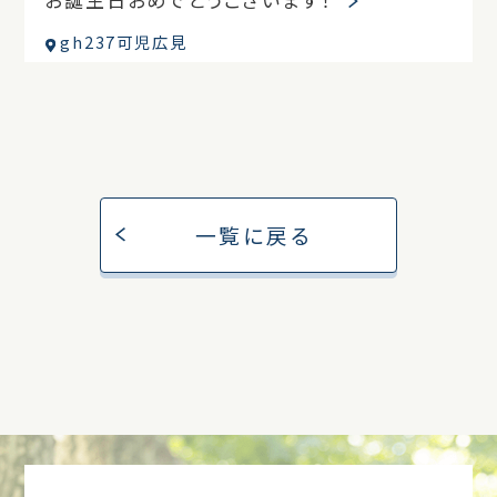
gh237可児広見
一覧に戻る