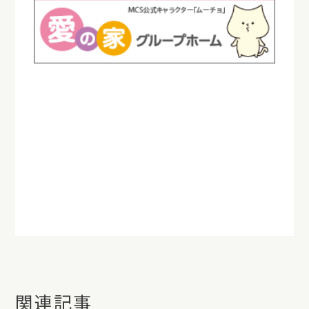
＃愛の家グループホーム可児広見/＃愛の
家グループホーム
＃可児市/＃グループホーム/＃認知症対
応型共同生活介護＃認知症/＃認知症ケ
ア/＃高齢者施設/＃介護施設
＃グループホームの日常/＃看護師/＃実
習風景/＃日々の暮らし
関連記事