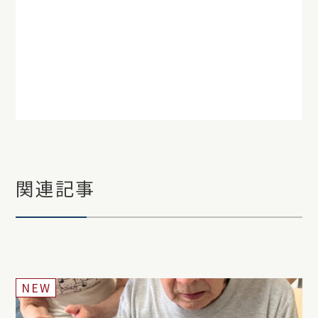
応型共同生活介護＃認知症/＃認知症ケ
ア/＃高齢者施設/＃介護施設
＃グループホームの日常/＃郷土料理/＃
日々の暮らし
関連記事
NEW