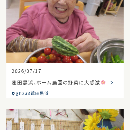
2026/07/17
蓮田黒浜、ホーム農園の野菜に大感激
gh238蓮田黒浜