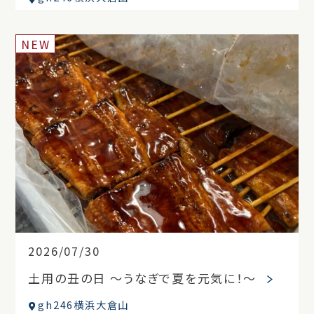
NEW
2026/07/30
土用の丑の日 ～うなぎで夏を元気に！～
gh246横浜大倉山