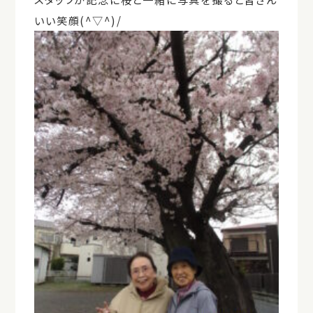
いい笑顔
(^
▽
^)/