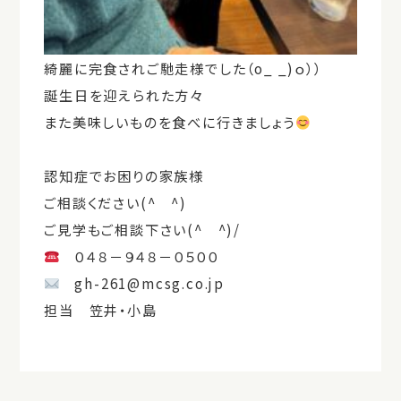
綺麗に完食されご馳走様でした（o_ _)ｏ））
誕生日を迎えられた方々
また美味しいものを食べに行きましょう
認知症でお困りの家族様
ご相談ください(^ ^)
ご見学もご相談下さい(^ ^)/
０４８－９４８－０５００
gh-261@mcsg.co.jp
担当 笠井・小島