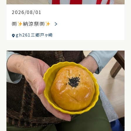
2026/08/01
㉀
納涼祭㉀
gh261三郷戸ヶ崎