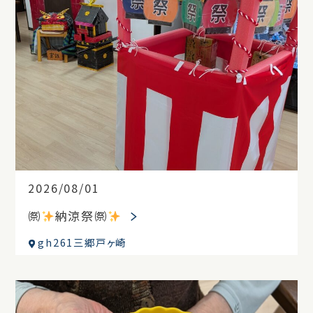
2026/08/01
㉀
納涼祭㉀
gh261三郷戸ヶ崎