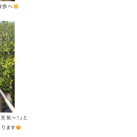
散歩へ
天気～！」と
なります