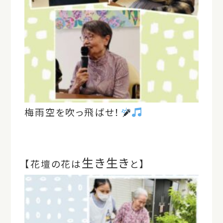
梅雨空を吹っ飛ばせ！
生き生き
【花壇の花は
と】