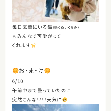
毎日玄関にいる猫
（動くぬいぐるみ）
もみんなで可愛がって
くれます
お・ま・け
6/10
午前中まで曇っていたのに
突然こんないい天気に