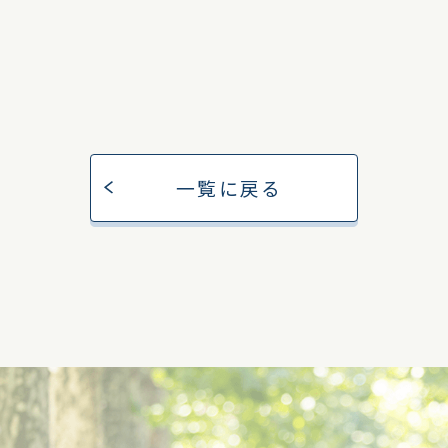
スイカ日和
gh275飯能川寺
一覧に戻る