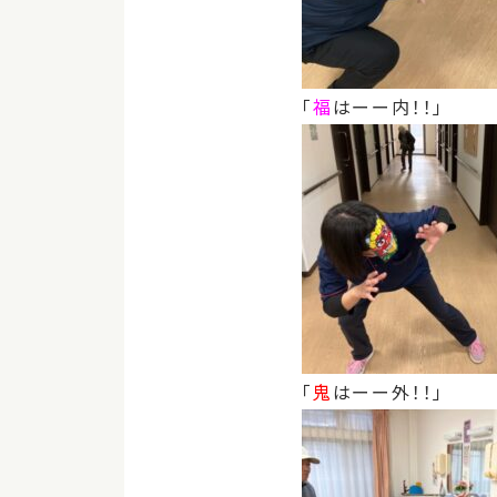
「
福
はーー内！！」
「
鬼
はーー外！！」