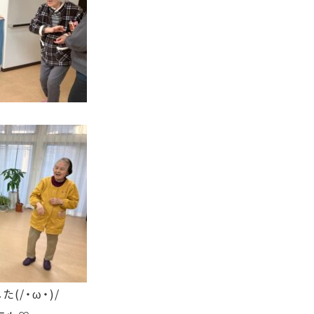
(/・ω・)/