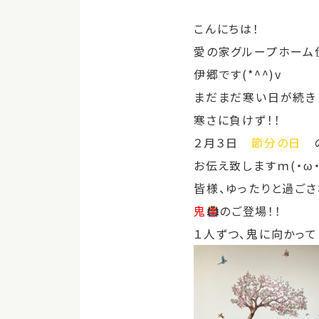
こんにちは！
愛の家グループホーム
伊郷です(*^^)v
まだまだ寒い日が続き
寒さに負けず！！
２月３日
節分の日
の
お伝え致しますｍ(・ω
皆様、ゆったりと過ご
鬼
のご登場！！
１人ずつ、鬼に向かっ