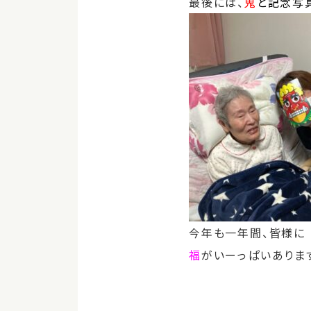
最後には、
鬼
と記念写
今年も一年間、皆様に
福
がいーっぱいあります