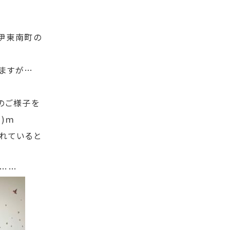
伊東南町の
ますが…
ご様子を
・)ｍ
されていると
て……