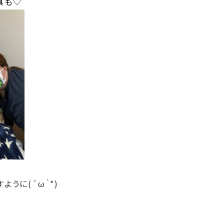
真も♡
ように(´ω｀*)