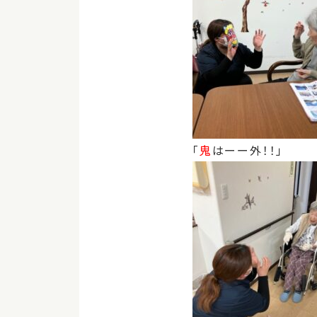
「
鬼
はーー外！！」