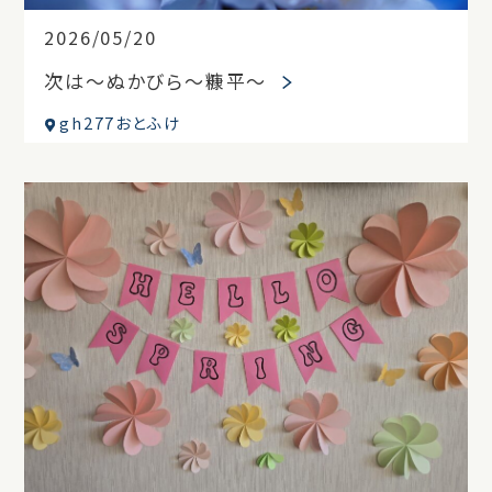
2026/05/20
次は～ぬかびら～糠平～
gh277おとふけ