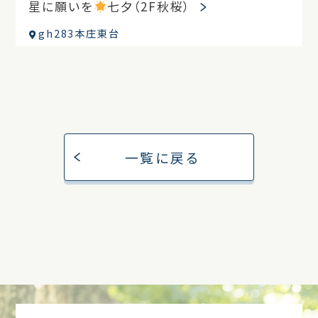
星に願いを
七夕（2F秋桜）
gh283本庄東台
一覧に戻る