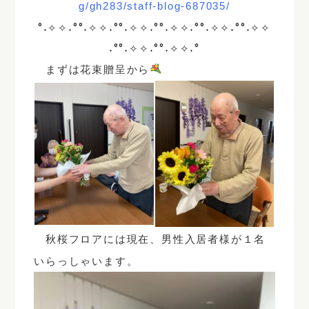
g/gh283/staff-blog-687035/
°˖✧✧˖°°˖✧✧˖°°˖✧✧˖°°˖✧✧˖°°˖✧✧˖°°˖✧✧
˖°°˖✧✧˖°°˖✧✧˖°
まずは花束贈呈から
秋桜フロアには現在、男性入居者様が１名
いらっしゃいます。