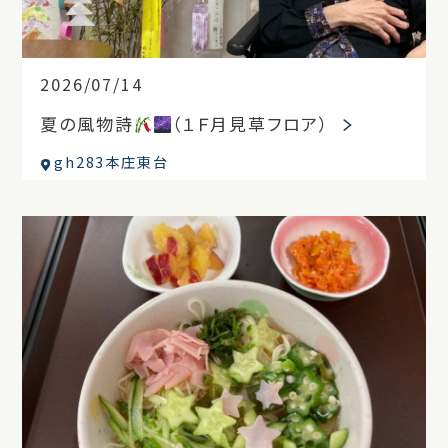
2026/07/14
夏の風物詩
（１Ｆ月見草フロア）
gh283本庄東台