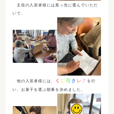
主役の入居者様には真っ先に選んでいただ
いて、
く
じ
引
き
レ
ク
他の入居者様には、
を行
い、お菓子を選ぶ順番を決めました。