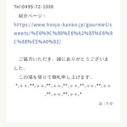
Tel:0495-72-1036
紹介ページ：
https://www.honjo-kanko.jp/gourmet/s
weets/%E6%9C%89%E6%A2%85%E6%9
C%88%E5%A0%82/
ご協力いただき、誠にありがとうございま
した。
この場を借りて御礼申し上げます。
°˖✧✧˖°°˖✧✧˖°°˖✧✧˖°°˖✧✧˖°°˖✧✧˖°°˖✧✧
˖°°˖✧✧˖°°˖✧✧˖°
記：T.O