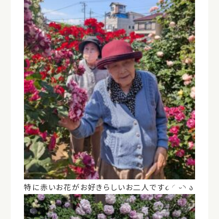
特に赤いお花がお好きらしいお二人です૮ ◜ᵕ◝
ა