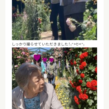
しっかり撮らせていただきました！₍ᐢ>ꇴ<ᐢ₎