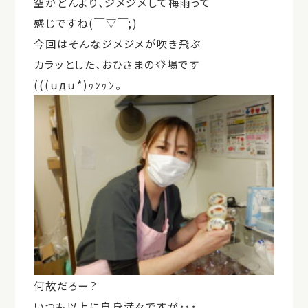
空がどんより、ジメジメして梅雨って
感じですね(￣▽￣;)
今回はそんなジメジメが吹き飛ぶ
カラッとした、おひさまの登場です
(((ｕдｕ*)ｩﾝｩﾝ。
何故だろー？
いつも以上に自身満々ですが・・・