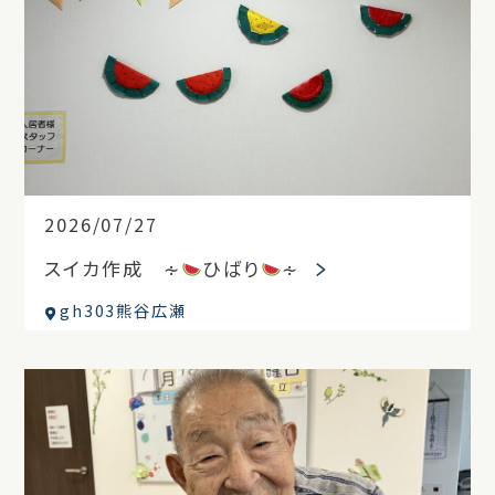
2026/07/27
スイカ作成 ∻
ひばり
∻
gh303熊谷広瀬