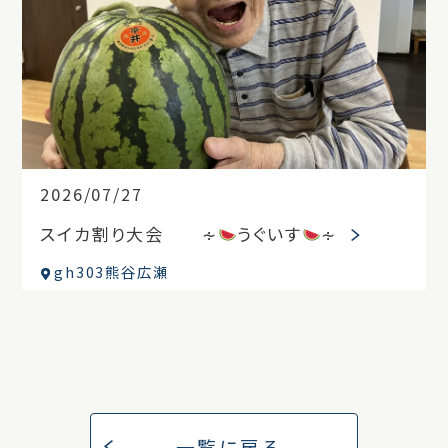
2026/07/27
スイカ割り大会 ∻
うぐいす
∻
gh303熊谷広瀬
一覧に戻る