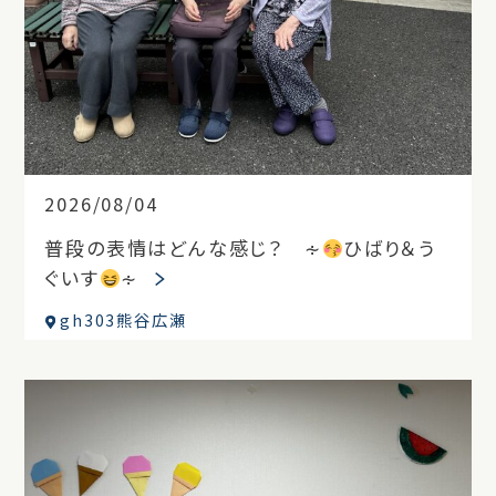
2026/08/04
普段の表情はどんな感じ？ ∻
ひばり＆う
ぐいす
∻
gh303熊谷広瀬