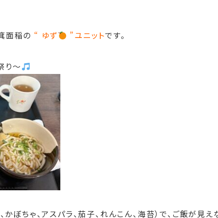
箕面稲の
“ ゆず
”
ユニット
です。
祭り～
け、かぼちゃ、アスパラ、茄子、れんこん、海苔）で、ご飯が見え