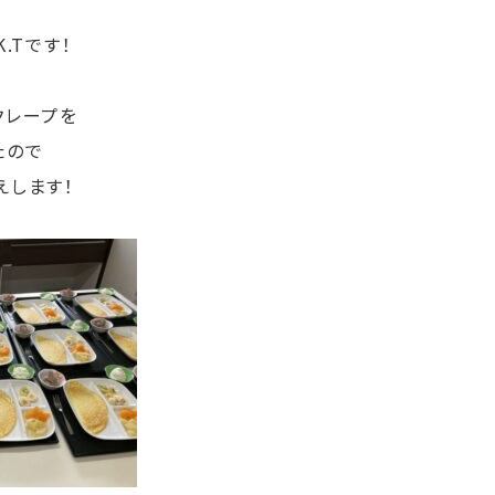
.Tです！
クレープを
たので
えします！