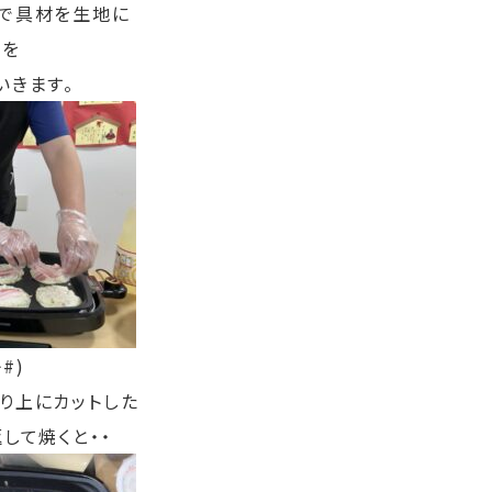
で具材を生地に
トを
いきます。
#)
り上にカットした
して焼くと・・