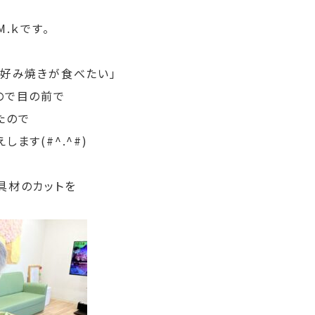
.ｋです。
お好み焼きが食べたい」
ので目の前で
たので
ます(#^.^#)
具材のカットを