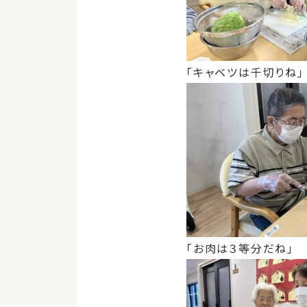
「キャベツは千切りね」
「お肉は３等分だね」