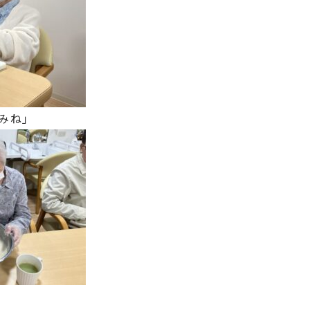
みね」
」