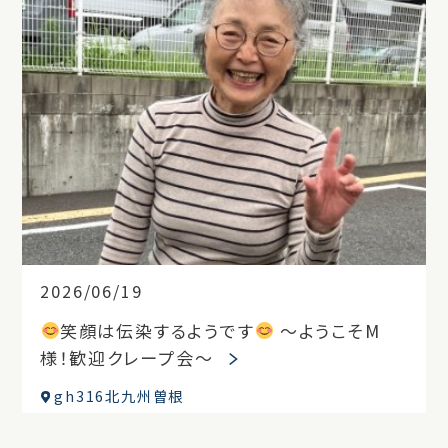
2026/06/19
笑顔は伝染するようです
～ようこそM
様！歓迎クレープ会～
gh316北九州曽根