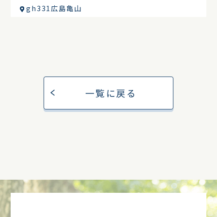
gh331広島亀山
一覧に戻る