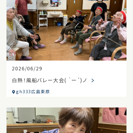
2026/06/29
白熱！風船バレー大会( ｀ー´)ノ
gh333広島東原