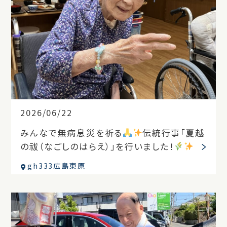
2026/06/22
みんなで無病息災を祈る
伝統行事「夏越
の祓（なごしのはらえ）」を行いました！
gh333広島東原