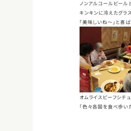
ノンアルコールビール
キンキンに冷えたグラ
「美味しいね～」と喜ば
オムライスビーフシチ
「色々各国を食べ歩い