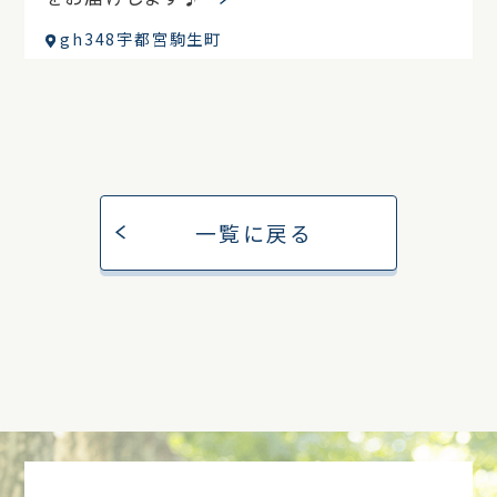
gh348宇都宮駒生町
一覧に戻る