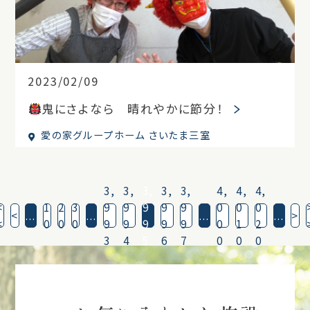
2023/02/09
鬼にさよなら 晴れやかに節分！
愛の家グループホーム さいたま三室
3,
3,
3,
3,
3,
4,
4,
4,
<
1
2
3
9
9
9
9
9
0
0
0
<
...
...
...
...
>
<
0
0
0
9
9
9
9
9
0
1
2
3
4
5
6
7
0
0
0