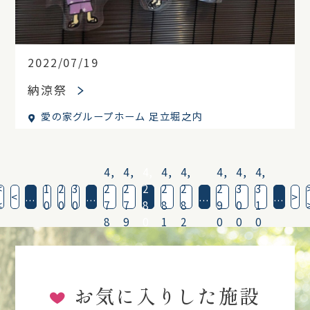
2022/07/19
納涼祭
愛の家グループホーム 足立堀之内
4,
4,
4,
4,
4,
4,
4,
4,
<
1
2
3
2
2
2
2
2
2
3
3
<
...
...
...
...
>
<
0
0
0
7
7
8
8
8
9
0
1
8
9
0
1
2
0
0
0
お気に入りした施設