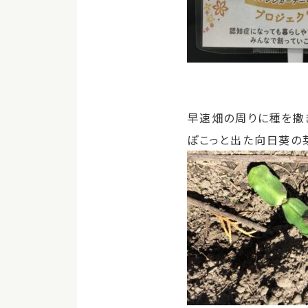
早速畑の周りに種を撒
ぽこっと出た向日葵の