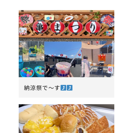
納涼祭で～す