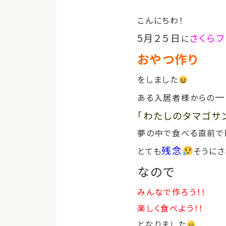
こんにちわ！
5月２５日
さくら
に
おやつ作り
をしました
一
ある入居者様からの
「わたしのタマゴサ
夢の中で食べる直前で
残念
とても
そうにさ
なので
みんなで作ろう！！
楽しく食べよう！！
となりました