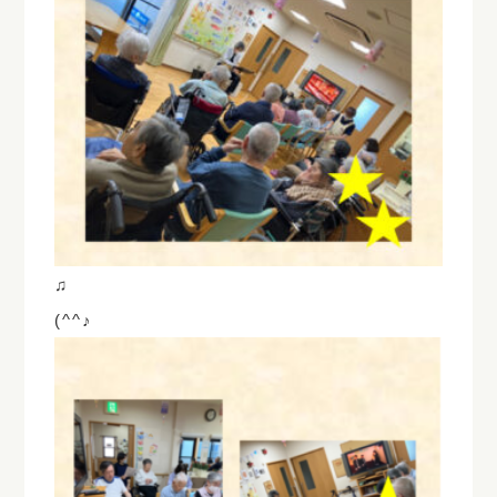
♫
(^^♪