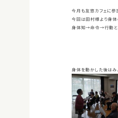
今月も友悠カフェに参
今回は田村様より身体
身体知→命令→行動と
身体を動かした後はみ