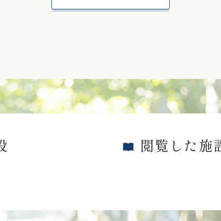
設
閲覧した施